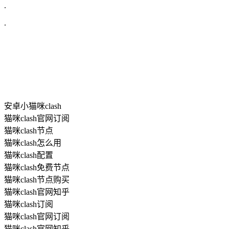
.
.
安卓小猫咪clash
猫咪clash官网订阅
猫咪clash节点
猫咪clash怎么用
猫咪clash配置
猫咪clash免费节点
猫咪clash节点购买
猫咪clash官网知乎
猫咪clash订阅
猫咪clash官网订阅
猫咪clash官网知乎